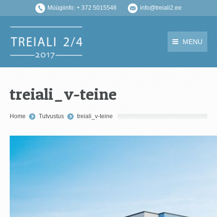
Müügiinfo: + 372 5015546
info@treiali2.ee
MENU
treiali_v-teine
You are here:
Home
Tutvustus
treiali_v-teine