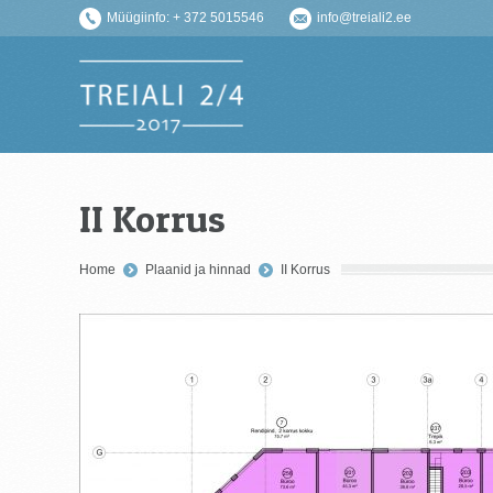
Müügiinfo: + 372 5015546
info@treiali2.ee
II Korrus
You are here:
Home
Plaanid ja hinnad
II Korrus