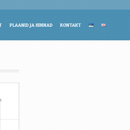
T
PLAANID JA HINNAD
KONTAKT
T
PLAANID JA HINNAD
KONTAKT