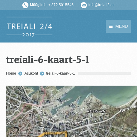
Müügiinfo: + 372 5015546
info@treiali2.ee
MENU
treiali-6-kaart-5-1
You are here:
Home
Asukoht
treiali-6-kaart-5-1