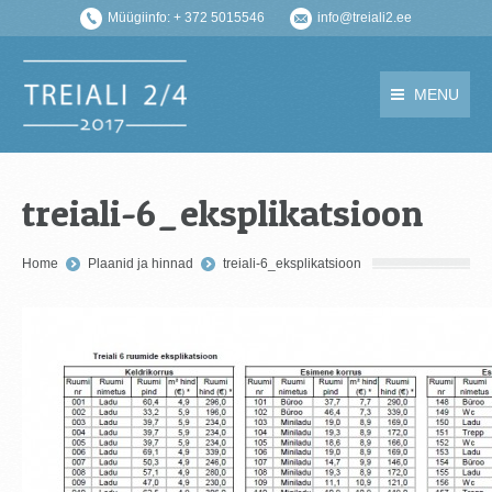
Müügiinfo: + 372 5015546
info@treiali2.ee
MENU
treiali-6_eksplikatsioon
You are here:
Home
Plaanid ja hinnad
treiali-6_eksplikatsioon